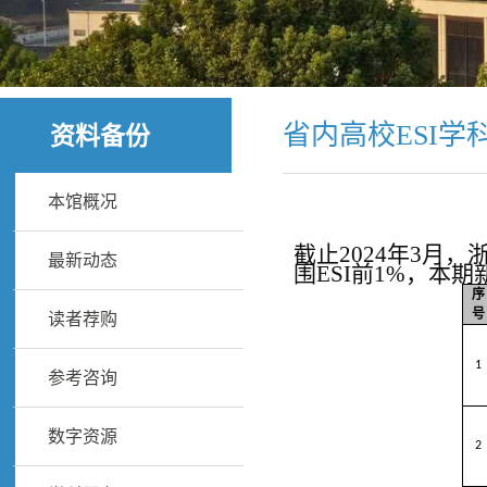
省内高校ESI学
资料备份
本馆概况
截止2024年3月
最新动态
围ESI前1%，本期
序
号
读者荐购
1
参考咨询
数字资源
2