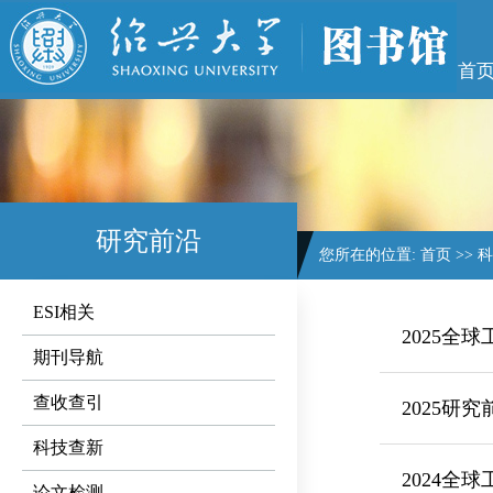
首
研究前沿
您所在的位置:
首页
>>
科
ESI相关
2025全
期刊导航
查收查引
2025研究
科技查新
2024全
论文检测