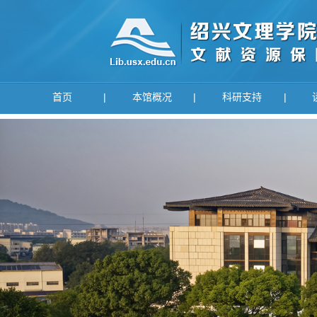
首页
|
本馆概况
|
科研支持
|