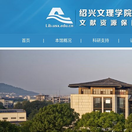
首页
|
本馆概况
|
科研支持
|