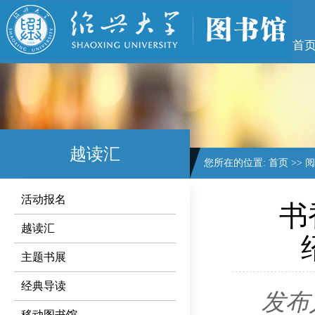
首
越读汇
您所在的位置:
首页
>>
阅
活动报名
书
越读汇
主题书展
经典导读
发布
移动图书馆