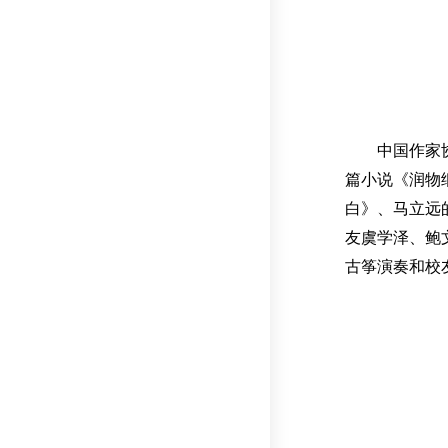
中国作家
篇小说《润物
白》、马立远
友虞学泽、鲍
古筝演奏和校