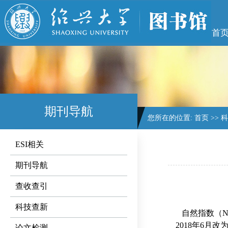
首
期刊导航
您所在的位置:
首页
>>
科
ESI相关
期刊导航
查收查引
科技查新
自然指数（
N
2018
年
6
月改
论文检测