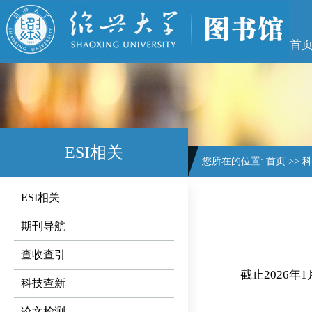
首
ESI相关
您所在的位置:
首页
>>
科
ESI相关
期刊导航
查收查引
截止2026年
科技查新
论文检测