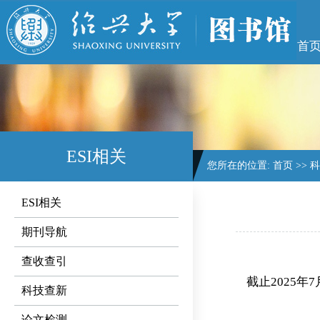
首
ESI相关
您所在的位置:
首页
>>
科
ESI相关
期刊导航
查收查引
截止2025
科技查新
论文检测